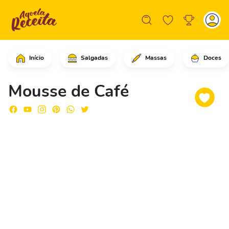
Início
Salgadas
Massas
Doces
Em uma tigela, comece colocando o caf
Mousse de Café