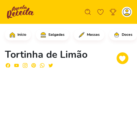
Início
Salgadas
Massas
Doces
Comece adicionando o leite condensad
Tortinha de Limão