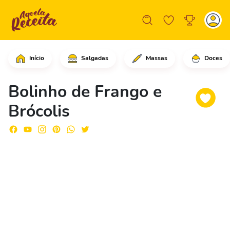
Início
Salgadas
Massas
Doces
Comece ralando o peito de frango no s
Bolinho de Frango e
Brócolis