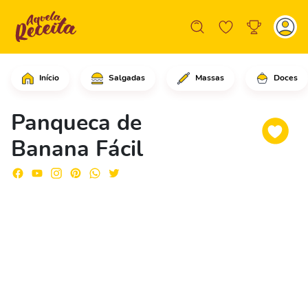
Início
Salgadas
Massas
Doces
Comece descascando as bananas.Agora,
Panqueca de
Banana Fácil