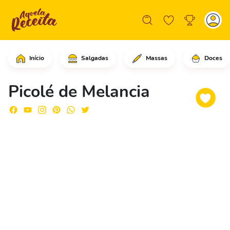
Início
Salgadas
Massas
Doces
Comece adicionando a melancia no arro
Picolé de Melancia