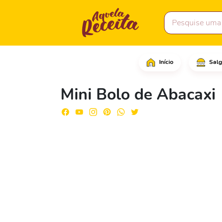
Início
Salg
Comece adicionando as 
Mini Bolo de Abacaxi