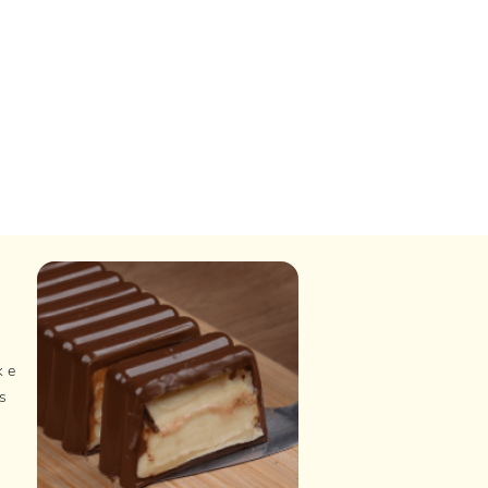
k e
s