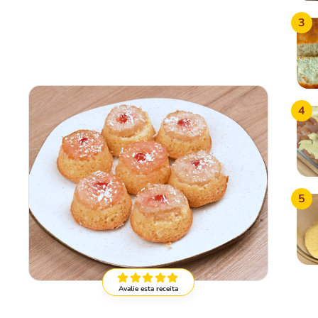
3
4
5
Avalie esta receita