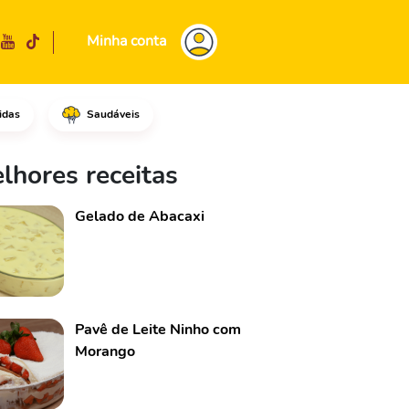
Minha conta
idas
Saudáveis
o em uma frigideira grande em
lhores receitas
Gelado de Abacaxi
Pavê de Leite Ninho com
Morango