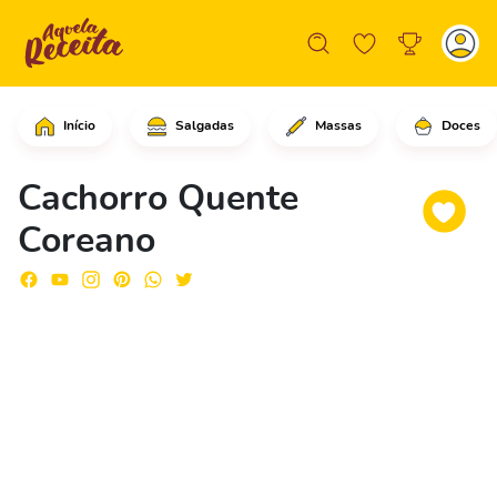
Início
Salgadas
Massas
Doces
Corte cada salsicha em 4 pedaços igua
Cachorro Quente
Coreano