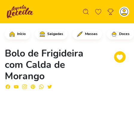
Início
Salgadas
Massas
Doces
Comece cortando os morangos em tiras 
Bolo de Frigideira
com Calda de
Morango