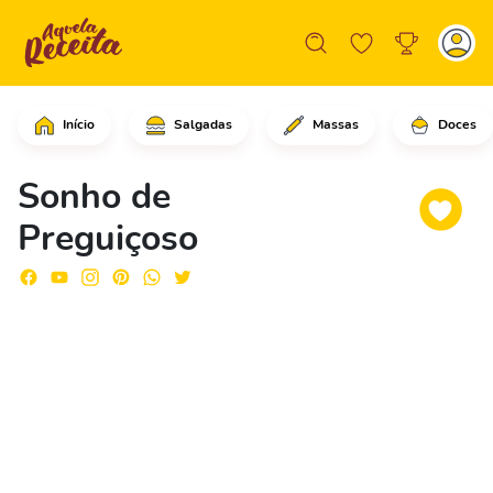
Início
Salgadas
Massas
Doces
Em uma panela com óleo quente, coloqu
Sonho de
Preguiçoso