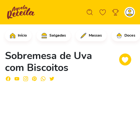
Início
Salgadas
Massas
Doces
Em uma frigideira grande, em fogo méd
Sobremesa de Uva
com Biscoitos