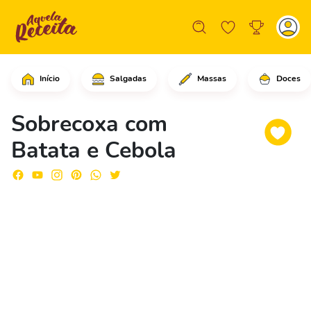
Início
Salgadas
Massas
Doces
Em uma assadeira grande, adicione as 
Sobrecoxa com
Batata e Cebola