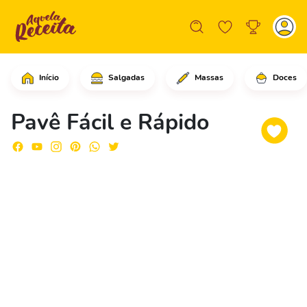
Início
Salgadas
Massas
Doces
Em uma panela, coloque o leite conden
Pavê Fácil e Rápido