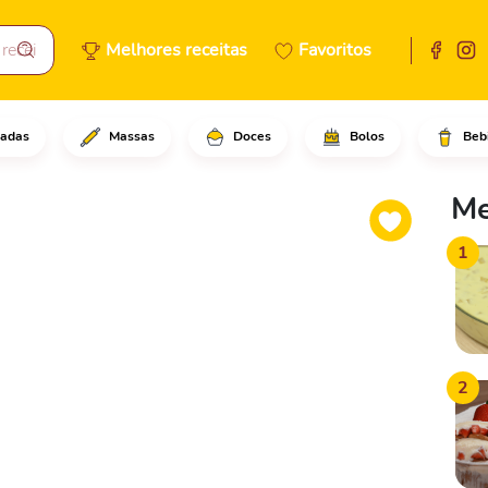
Melhores receitas
Favoritos
adas
Massas
Doces
Bolos
Beb
adicione a farinha de trigo, 
Me
1
2