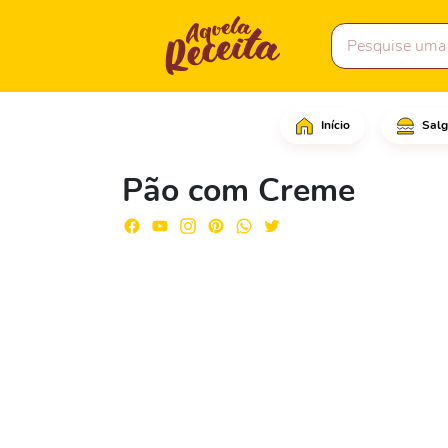
Início
Salg
Em uma tigela grande, 
Pão com Creme