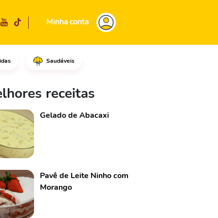
Minha conta
idas
Saudáveis
o sal, misture e reserve.Agor
lhores receitas
Gelado de Abacaxi
Pavê de Leite Ninho com
Morango