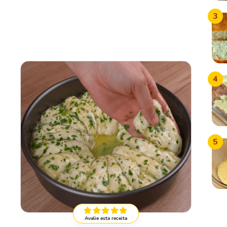
3
4
5
Avalie esta receita