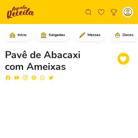
Início
Salgadas
Massas
Doces
Em uma panela, coloque o leite, o ami
Pavê de Abacaxi
com Ameixas