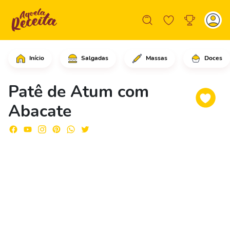
Início
Salgadas
Massas
Doces
Comece adicionando o atum nos ovos co
Patê de Atum com
Abacate