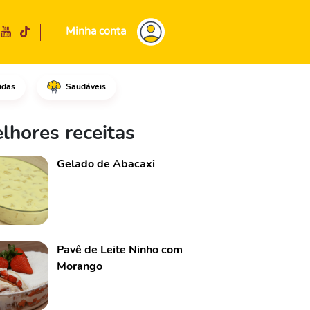
Minha conta
idas
Saudáveis
sture tudo até homogeneizar.D
lhores receitas
Gelado de Abacaxi
Pavê de Leite Ninho com
Morango