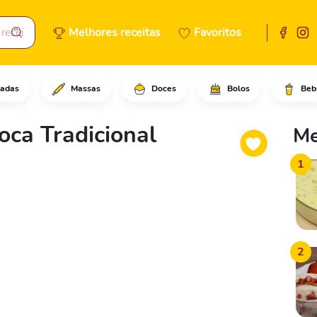
Melhores receitas
Favoritos
adas
Massas
Doces
Bolos
Beb
dientes em um refratário e mi
oca Tradicional
Me
1
2