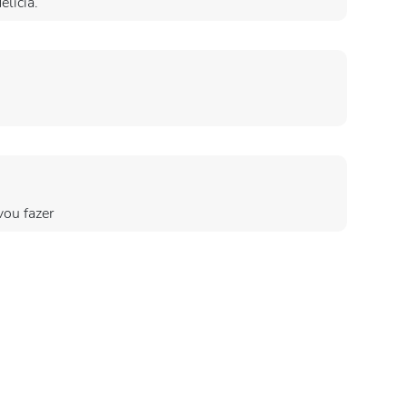
elícia.
vou fazer