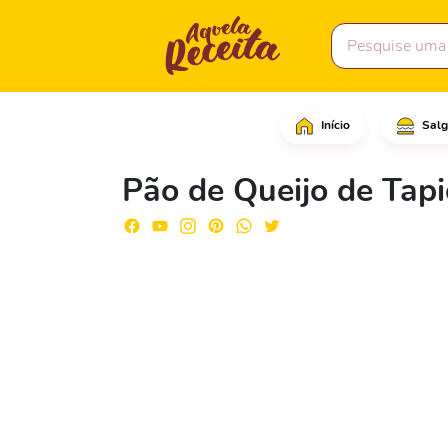
Início
Salg
Coloque todos os ingre
Pão de Queijo de Tapi