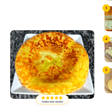
3
4
5
Avalie esta receita