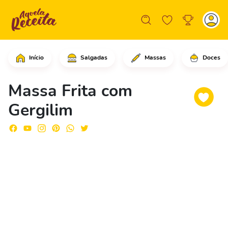
Início
Salgadas
Massas
Doces
Em uma tigela, comece colocando o le
Massa Frita com
Gergilim