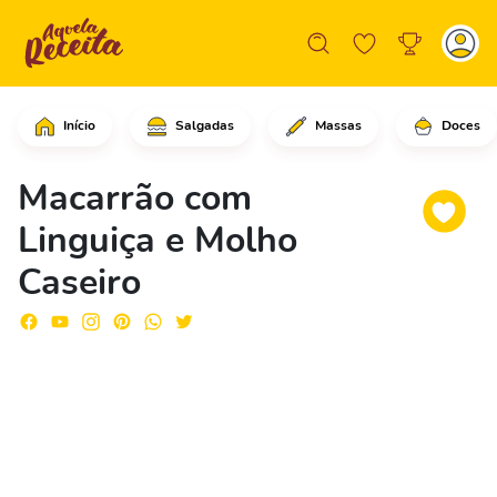
Início
Salgadas
Massas
Doces
Em uma panela grande, em fogo médio p
Macarrão com
Linguiça e Molho
Caseiro