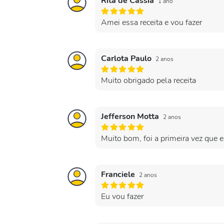
Rita de Cássia
1 ano
Amei essa receita e vou fazer
Carlota Paulo
2 anos
Muito obrigado pela receita
Jefferson Motta
2 anos
Muito bom, foi a primeira vez que 
Franciele
2 anos
Eu vou fazer