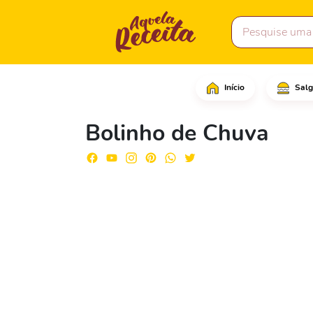
Início
Salg
Em um refratário, colo
Bolinho de Chuva