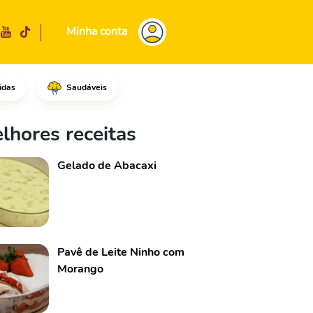
Minha conta
idas
Saudáveis
 muito bem. Acrescente o leite
lhores receitas
Gelado de Abacaxi
Pavê de Leite Ninho com
Morango