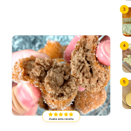
3
4
5
Avalie esta receita