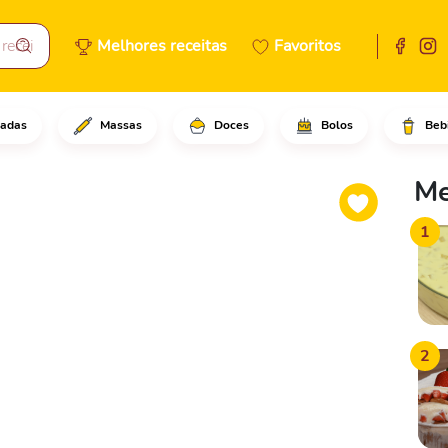
Melhores receitas
Favoritos
adas
Massas
Doces
Bolos
Beb
que o ovo, o açúcar e misture
Me
1
2