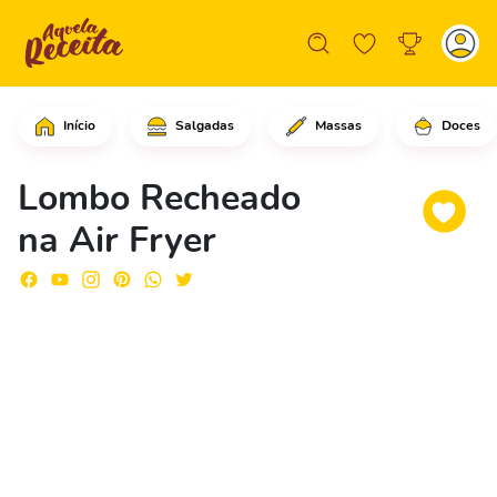
Início
Salgadas
Massas
Doces
Comece cortando a peça de lombo suíno
Lombo Recheado
na Air Fryer