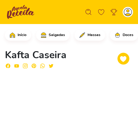
Início
Salgadas
Massas
Doces
Comece cortando a garrafa pet ao meio
Kafta Caseira