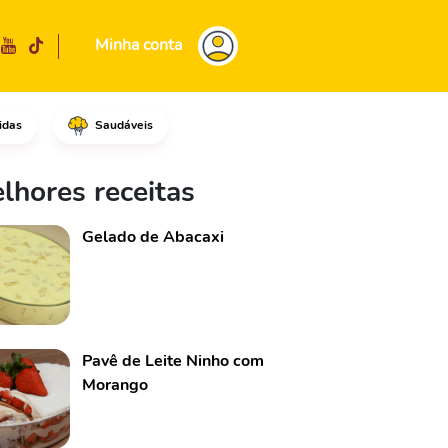
Minha conta
idas
Saudáveis
 tigela, coloque os ovos e o a
lhores receitas
Gelado de Abacaxi
Pavê de Leite Ninho com
Morango