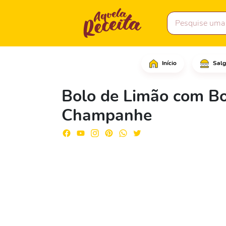
Início
Salg
Comece raspando a casc
Bolo de Limão com B
Champanhe