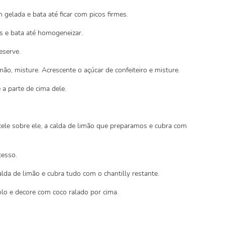
 gelada e bata até ficar com picos firmes.
s e bata até homogeneizar.
eserve.
mão, misture. Acrescente o açúcar de confeiteiro e misture.
 a parte de cima dele.
cele sobre ele, a calda de limão que preparamos e cubra com
cesso.
alda de limão e cubra tudo com o chantilly restante.
lo e decore com coco ralado por cima.