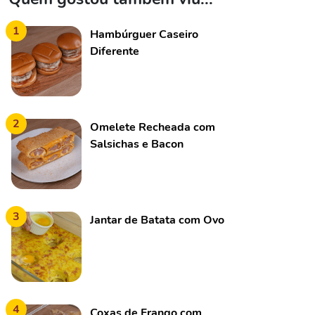
1
Hambúrguer Caseiro
Diferente
2
Omelete Recheada com
Salsichas e Bacon
3
Jantar de Batata com Ovo
4
Coxas de Frango com