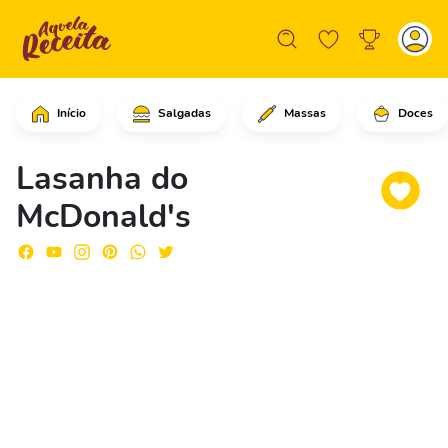
Início
Salgadas
Massas
Doces
Em uma assadeira grande, adicione 5 c
Lasanha do
McDonald's