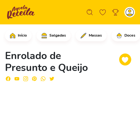
Início
Salgadas
Massas
Doces
Em um refratário, despeje o leite int
Enrolado de
Presunto e Queijo