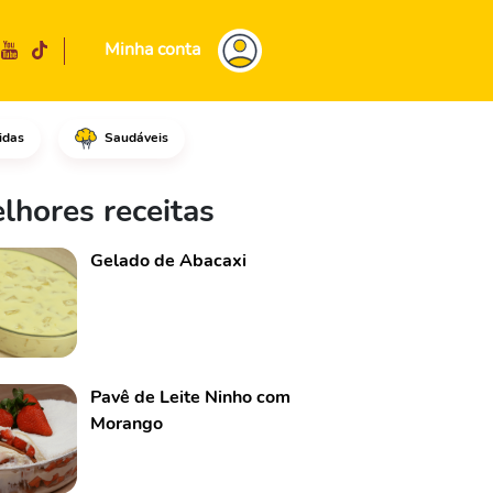
Minha conta
idas
Saudáveis
o sem casca.Acrescente 1 fatia
lhores receitas
Gelado de Abacaxi
Pavê de Leite Ninho com
Morango