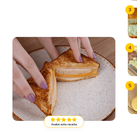
3
4
5
Avalie esta receita