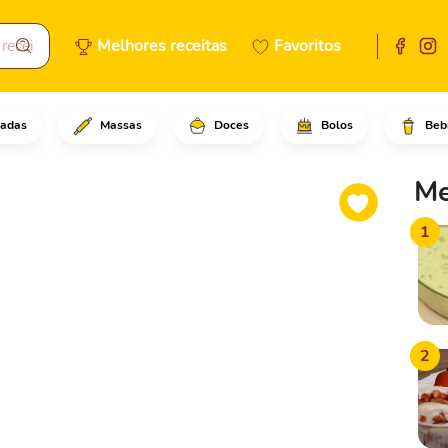
Melhores receitas
Favoritos
adas
Massas
Doces
Bolos
Beb
se a gosto em uma fatia de pã
Me
1
2