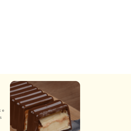
k e
s