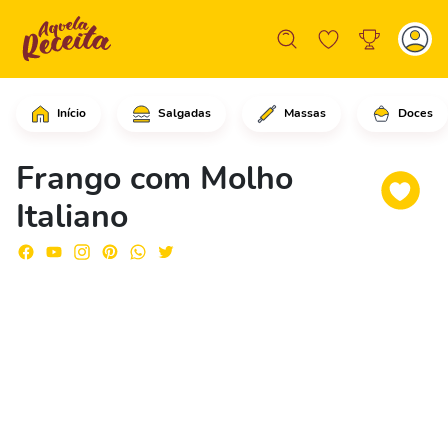
Início
Salgadas
Massas
Doces
Comece adicionando os peitos de frang
Frango com Molho
Italiano