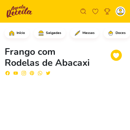
Início
Salgadas
Massas
Doces
Comece cortando os peitos de frago e
Frango com
Rodelas de Abacaxi