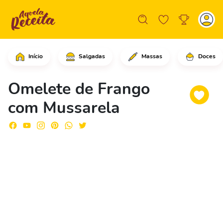
Início
Salgadas
Massas
Doces
Em uma frigideira grande com os ovos,
Omelete de Frango
com Mussarela