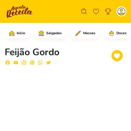
Início
Salgadas
Massas
Doces
Comece cortando as fatias grossas de 
Feijão Gordo