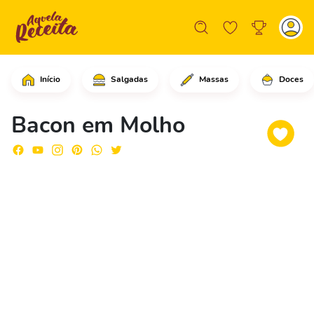
Início
Salgadas
Massas
Doces
Em uma frigideira com água fervendo, 
Bacon em Molho