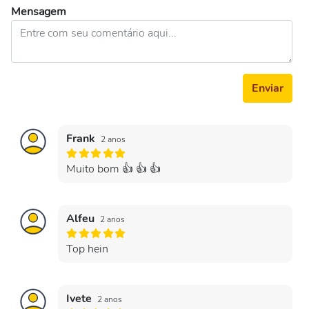
Mensagem
Enviar
Frank
2 anos
Muito bom 👍 👍 👍
Alfeu
2 anos
Top hein
Ivete
2 anos