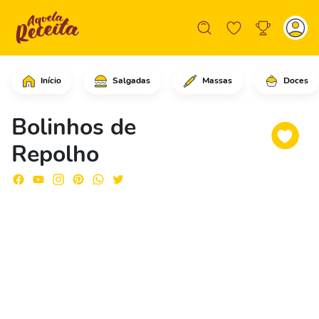
Início
Salgadas
Massas
Doces
Comece cortando o repolho em tiras fi
Bolinhos de
Repolho