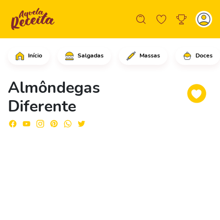
Início
Salgadas
Massas
Doces
Comece adicionando as batatas com cas
Almôndegas
Diferente