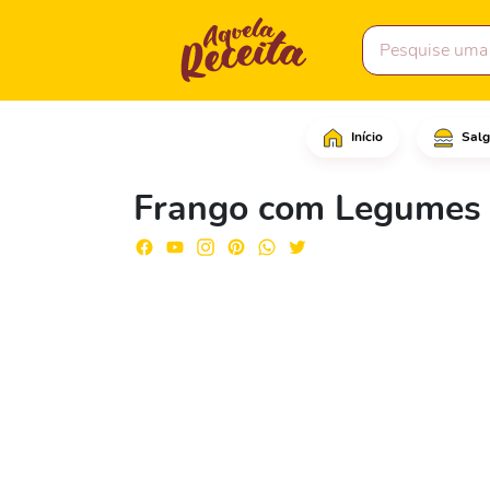
Início
Salg
Comece cortando as bat
Frango com Legumes 