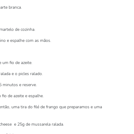
arte branca.
martelo de cozinha.
reino e espalhe com as mãos.
 um fio de azeite.
alada e o picles ralado.
5 minutos e reserve.
fio de azeite e espalhe.
então, uma tira do filé de frango que preparamos e uma
cheese e 25g de mussarela ralada.