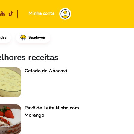
Minha conta
idas
Saudáveis
ssa e bem muita fina.Em seguid
lhores receitas
Gelado de Abacaxi
Pavê de Leite Ninho com
Morango