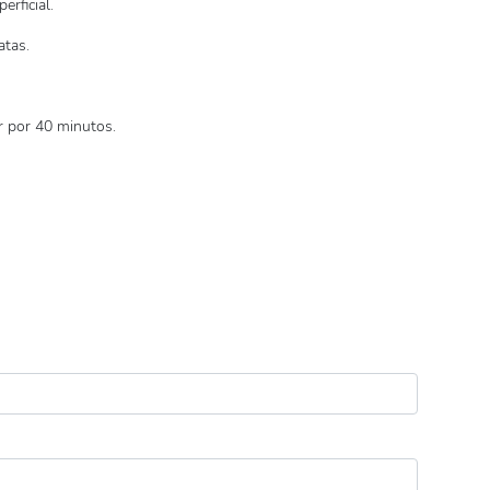
rficial.
atas.
r por 40 minutos.