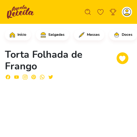
Início
Salgadas
Massas
Doces
Em uma panela coloque a cebola e ref
Torta Folhada de
Frango