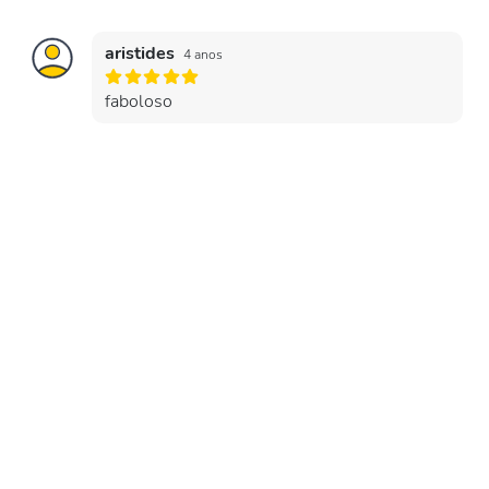
aristides
4 anos
faboloso