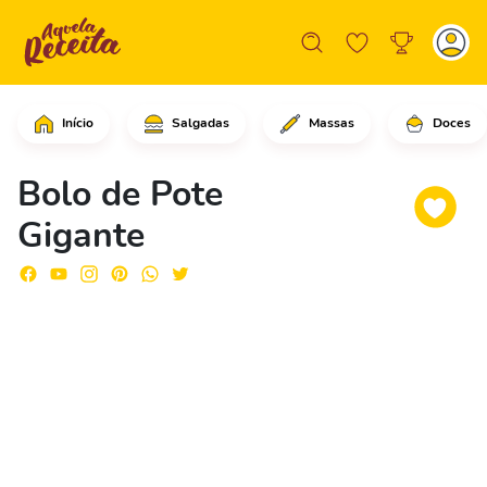
Início
Salgadas
Massas
Doces
Em um pote grande com o bolo de choco
Bolo de Pote
Gigante