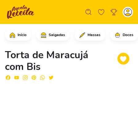
Início
Salgadas
Massas
Doces
Comece colocando no liquidificador, a
Torta de Maracujá
com Bis