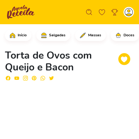
Início
Salgadas
Massas
Doces
Em uma assadeira grande, adicione o s
Torta de Ovos com
Queijo e Bacon