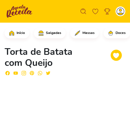
Início
Salgadas
Massas
Doces
Comece descascando as batatas e cort
Torta de Batata
com Queijo