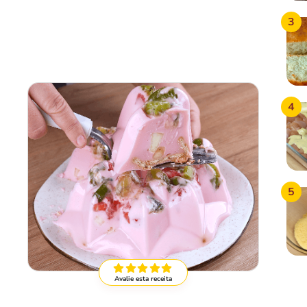
3
4
5
Avalie esta receita