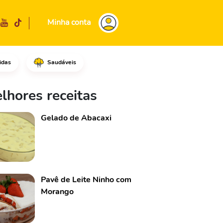
Minha conta
idas
Saudáveis
litos de petiscos em uma frig
lhores receitas
Gelado de Abacaxi
Pavê de Leite Ninho com
Morango