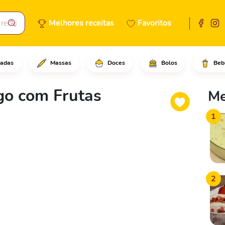
Melhores receitas
Favoritos
adas
Massas
Doces
Bolos
Beb
 morangos espetados com os pa
o com Frutas
Me
1
2