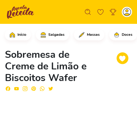
Início
Salgadas
Massas
Doces
Em uma panela grande, adicione as ge
Sobremesa de
Creme de Limão e
Biscoitos Wafer