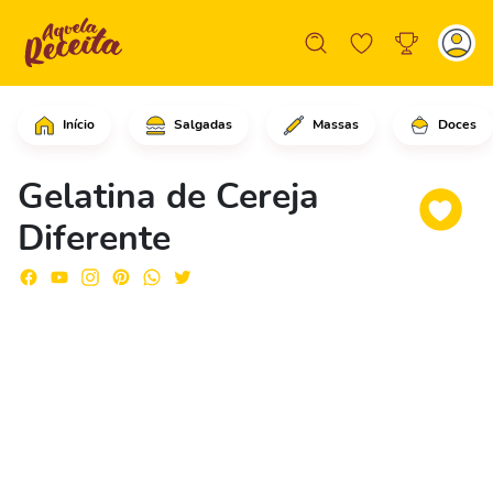
Início
Salgadas
Massas
Doces
Em uma tigela, comece colocando as ge
Gelatina de Cereja
Diferente