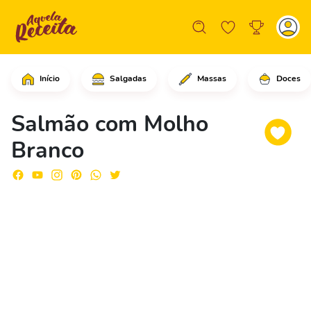
Início
Salgadas
Massas
Doces
Comece preparando o salmão.Pegue a gr
Salmão com Molho
Branco