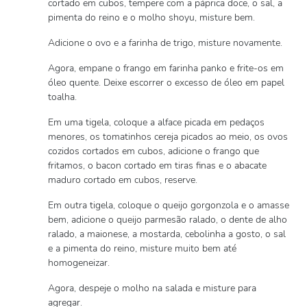
cortado em cubos, tempere com a páprica doce, o sal, a
pimenta do reino e o molho shoyu, misture bem.
Adicione o ovo e a farinha de trigo, misture novamente.
Agora, empane o frango em farinha panko e frite-os em
óleo quente. Deixe escorrer o excesso de óleo em papel
toalha.
Em uma tigela, coloque a alface picada em pedaços
menores, os tomatinhos cereja picados ao meio, os ovos
cozidos cortados em cubos, adicione o frango que
fritamos, o bacon cortado em tiras finas e o abacate
maduro cortado em cubos, reserve.
Em outra tigela, coloque o queijo gorgonzola e o amasse
bem, adicione o queijo parmesão ralado, o dente de alho
ralado, a maionese, a mostarda, cebolinha a gosto, o sal
e a pimenta do reino, misture muito bem até
homogeneizar.
Agora, despeje o molho na salada e misture para
agregar.