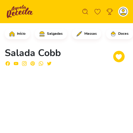
Início
Salgadas
Massas
Doces
Comece colocando as tiras de bacon em
Salada Cobb