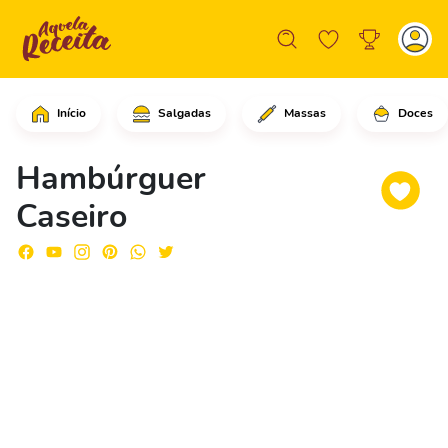
Início
Salgadas
Massas
Doces
Comece ralando as batatas e reserve-a
Hambúrguer
Caseiro