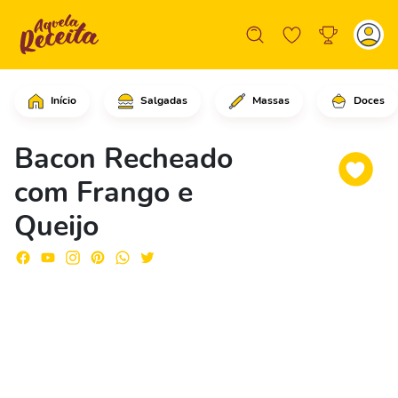
Início
Salgadas
Massas
Doces
Comece cortando as batatas bem finas
Bacon Recheado
com Frango e
Queijo