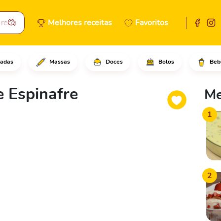
Melhores receitas
Favoritos
adas
Massas
Doces
Bolos
Beb
da garrafa pet, adicione o sa
 Espinafre
Me
1
2