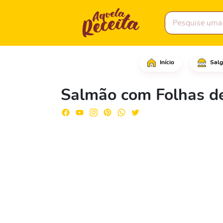
Início
Salg
Corte a parte de cima 
Salmão com Folhas de