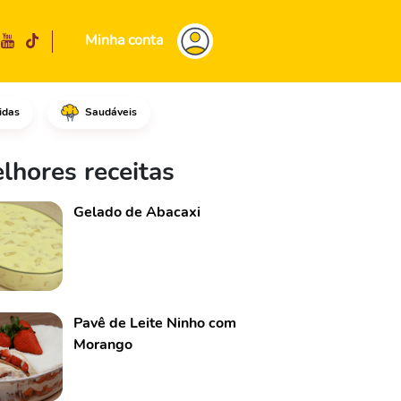
Minha conta
idas
Saudáveis
lmão ou em uma tigela média.Ac
lhores receitas
Gelado de Abacaxi
Pavê de Leite Ninho com
Morango