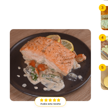
3
4
5
Avalie esta receita