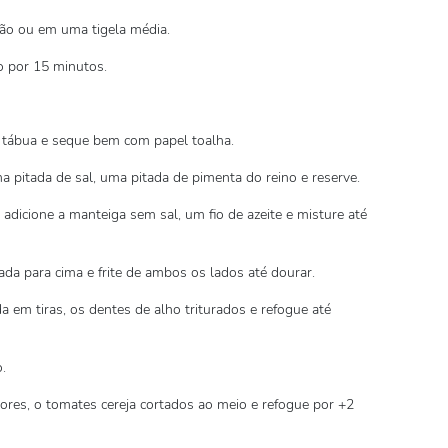
lmão ou em uma tigela média.
o por 15 minutos.
 tábua e seque bem com papel toalha.
 pitada de sal, uma pitada de pimenta do reino e reserve.
adicione a manteiga sem sal, um fio de azeite e misture até
da para cima e frite de ambos os lados até dourar.
da em tiras, os dentes de alho triturados e refogue até
.
es, o tomates cereja cortados ao meio e refogue por +2