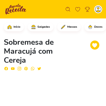
Início
Salgadas
Massas
Doces
Em uma tigela, coloque as gelatinas d
Sobremesa de
Maracujá com
Cereja