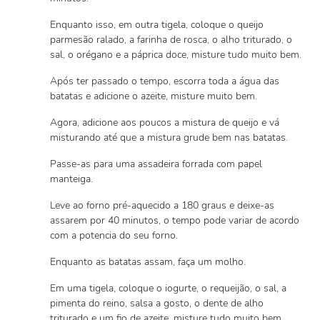
Enquanto isso, em outra tigela, coloque o queijo
parmesão ralado, a farinha de rosca, o alho triturado, o
sal, o orégano e a páprica doce, misture tudo muito bem.
Após ter passado o tempo, escorra toda a água das
batatas e adicione o azeite, misture muito bem.
Agora, adicione aos poucos a mistura de queijo e vá
misturando até que a mistura grude bem nas batatas.
Passe-as para uma assadeira forrada com papel
manteiga.
Leve ao forno pré-aquecido a 180 graus e deixe-as
assarem por 40 minutos, o tempo pode variar de acordo
com a potencia do seu forno.
Enquanto as batatas assam, faça um molho.
Em uma tigela, coloque o iogurte, o requeijão, o sal, a
pimenta do reino, salsa a gosto, o dente de alho
triturado e um fio de azeite, misture tudo muito bem.