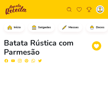
Início
Salgadas
Massas
Doces
Corte as batatas ao meio e depois as 
Batata Rústica com
Parmesão