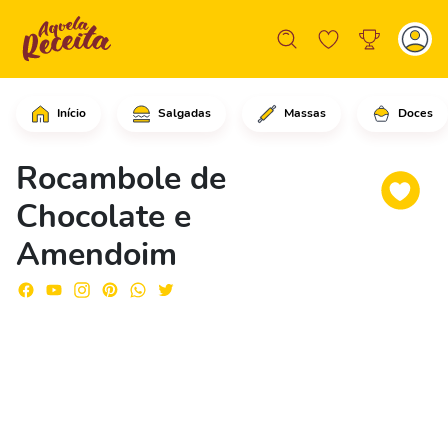
Início
Salgadas
Massas
Doces
Comece adicionando as barras de Snic
Rocambole de
Chocolate e
Amendoim