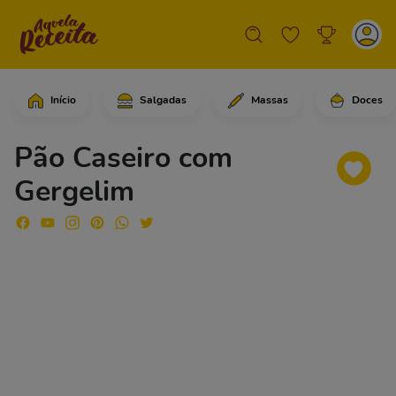
Início
Salgadas
Massas
Doces
Em uma tigela grande, adicione a águ
Pão Caseiro com
Gergelim